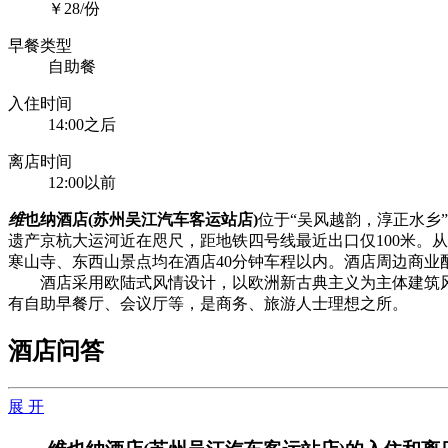
￥28/份
早餐类型
自助餐
入住时间
14:00之后
离店时间
12:00以前
维
也纳酒店(苏州吴江汽车客运站店)
位于“吴风越韵，淳正水乡
遗产京杭大运河近在咫尺，距地铁四号线最近出口仅100米。从
寒山寺、东西山景点均在酒店40分钟车程以内。酒店周边商
酒店采用欧陆式风情设计，以欧洲新古典主义为主体建筑风
有自助早餐厅、会议厅等，是商务、旅游人士理想之所。
酒店问答
展 开