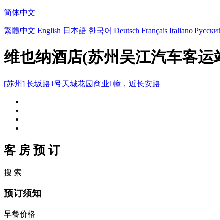
简体中文
繁體中文
English
日本語
한국어
Deutsch
Français
Italiano
Русски
维也纳酒店(苏州吴江汽车客运
[苏州] 长坂路1号天城花园商业1幢，近长安路
客 房 预 订
搜 索
预订须知
早餐价格