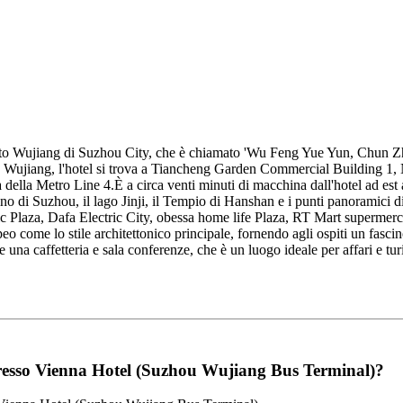
retto Wujiang di Suzhou City, che è chiamato 'Wu Feng Yue Yun, Chun Z
s Wujiang, l'hotel si trova a Tiancheng Garden Commercial Building 1, 
 della Metro Line 4.È a circa venti minuti di macchina dall'hotel ad est
no di Suzhou, il lago Jinji, il Tempio di Hanshan e i punti panoramici d
c Plaza, Dafa Electric City, obessa home life Plaza, RT Mart supermerc
peo come lo stile architettonico principale, fornendo agli ospiti un fasci
una caffetteria e sala conferenze, che è un luogo ideale per affari e turi
 presso Vienna Hotel (Suzhou Wujiang Bus Terminal)?