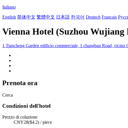
Italiano
English
简体中文
繁體中文
日本語
한국어
Deutsch
Français
Русс
Vienna Hotel (Suzhou Wujiang 
1 Tiancheng Garden edificio commerciale, 1 changban Road, vicino
Prenota ora
Cerca
Condizioni dell'hotel
Prezzo di colazione
CNY28($4.2) / piece