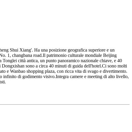
heng Shui Xiang'. Ha una posizione geografica superiore e un
No. 1, changbana road.Il patrimonio culturale mondiale Beijing
 a Tonglei città antica, un punto panoramico nazionale chiave, e 40
i Dongxishan sono a circa 40 minuti di guida dell'hotel.Ci sono molti
ato e Wanbao shopping plaza, con ricca vita di svago e divertimento.
no infinito di godimento visivo.Integra camere e meeting di alto livello,
sti.