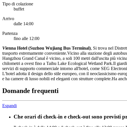
Tipo di colazione
buffet
Arrivo
dalle 14:00
Partenza
fino alle 12:00
V
ienna Hotel (Suzhou Wujiang Bus Terminal)
, Si trova nel Dist
trasporto estremamente conveniente.Vicino alla stazione degli autobu
Hangzhou Grand Canal è vicino, a soli 100 metri dall'uscita più vicina
chilometri a ovest fino a Taihu Lake Ecological Wetland Park.Il giardi
servizi di supporto commerciale intorno all'hotel, come SEG Electroni
L'hotel adotta il design dello stile europeo, con il neoclassicismo euro
e ha camere di lusso nobili ed eleganti con strutture complete.Ha anche 
Domande frequenti
Espandi
Che orari di check-in e check-out sono previsti